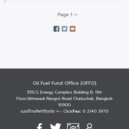
Page 1
Next
››
Pagination
page
Oil Fuel Fund Office (OFFO)
555/2 Energy Complex Building B, 11th
Floor,Vibhavadi Rangsit Road Chatuchak, Bangkok
10900
เบอร์โทรศัพท์ติดต่อ
<-- Click
Fax:
0 2140 3970