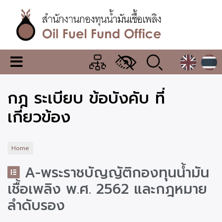
Skip
to
main
content
สำนักงาน
เมนู
กองทุน
เปลี่ยน
การ
น้ำมัน
กฎ ระเบียบ ข้อบังคับ ที่
แสดง
ผล
เชื้อ
เกี่ยวข้อง
เพลิง
Home
A-พระราชบัญญัติกองทุนน้ำมัน
เชื้อเพลิง พ.ศ. 2562 และกฎหมาย
ลำดับรอง