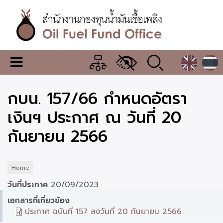
Skip
to
main
content
สำนักงาน
เมนู
กองทุน
เปลี่ยน
การ
น้ำมัน
กบน. 157/66 กำหนดอัตรา
แสดง
ผล
เชื้อ
เงินฯ ประกาศ ณ วันที่ 20
เพลิง
กันยายน 2566
Home
วันที่ประกาศ
20/09/2023
เอกสารที่เกี่ยวข้อง
ประกาศ ฉบับที่ 157 ลงวันที่ 20 กันยายน 2566