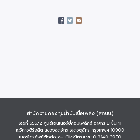
สำนักงานกองทุนน้ำมันเชื้อเพลิง (สกนช.)
เลขที่ 555/2 ศูนย์เอนเนอร์ยี่คอมเพล็กซ์ อาคาร B ชั้น 11
ถ.วิภาวดีรังสิต แขวงจตุจักร เขตจตุจักร กรุงเทพฯ 10900
เบอร์โทรศัพท์ติดต่อ
<-- Click
โทรสาร:
0 2140 3970