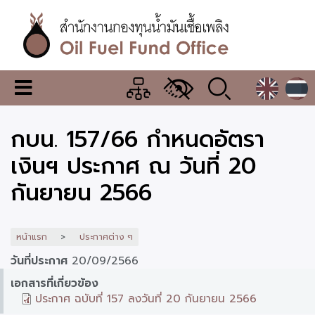
ข้าม
ไป
ยัง
เนื้อหา
หลัก
สำนักงาน
เมนู
กองทุน
เปลี่ยน
การ
น้ำมัน
กบน. 157/66 กำหนดอัตรา
แสดง
ผล
เชื้อ
เงินฯ ประกาศ ณ วันที่ 20
เพลิง
กันยายน 2566
หน้าแรก
ประกาศต่าง ๆ
วันที่ประกาศ
20/09/2566
เอกสารที่เกี่ยวข้อง
ประกาศ ฉบับที่ 157 ลงวันที่ 20 กันยายน 2566