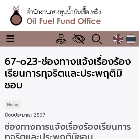
Skip
to
main
content
สำนักงาน
เมนู
กองทุน
เปลี่ยน
การ
น้ำมัน
67-o23-ช่องทางแจ้งเรื่องร้อง
แสดง
ผล
เชื้อ
เรียนการทุจริตและประพฤติมิ
เพลิง
ชอบ
Home
ปีงบประมาณ
2567
ช่องทางการแจ้งเรื่องร้องเรียนการ
ทุจริตและประพฤติมิชอบ