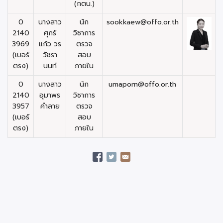
(กตน.)
0
นางสาว
นัก
sookkaew@offo.or.th
2140
ศุกร์
วิชาการ
3969
แก้ว วร
ตรวจ
(เบอร์
วัชรา
สอบ
ตรง)
นนท์
ภายใน
0
นางสาว
นัก
umaporn@offo.or.th
2140
อุมาพร
วิชาการ
3957
คำลาย
ตรวจ
(เบอร์
สอบ
ตรง)
ภายใน