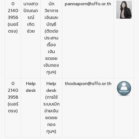
0
นางสาว
นัก
pannaporn@offo.or.th
2140
ปัณณภ
วิชาการ
3956
รณ์
เงินและ
(เบอร์
เกิด
บัญชี
ตรง)
ช่วย
(ติดต่อ
ประสาน
เรื่อง
เงิน
ชดเชย
เงินกอง
ทุนฯ)
0
Help
Help
thodsapon@offo.or.th
2140
desk
desk
3958
(การใช้
(เบอร์
ระบบเบิก
ตรง)
จ่ายเงิน
ชดเชย
กอง
ทุนฯ)