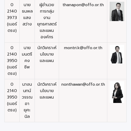
0
นาย
ผู้อำนวย
thanapon@offo.or.th
2140
ธนพล
การกลุ่ม
3973
แสง
งาน
(เบอร์
สว่าง
ยุทธศาสตร์
ตรง)
และแผน
องค์กร
0
นาย
นักวิเคราะห์
montri.k@offo.or.th
2140
มนตรี
นโยบาย
3950
คง
และแผน
(เบอร์
ชีพ
ตรง)
0
นางน
นักวิเคราะห์
nonthawan@offo.or.th
2140
นทน์
นโยบาย
3950
วรรณ
และแผน
(เบอร์
อา
ตรง)
ยุศะ
นิล