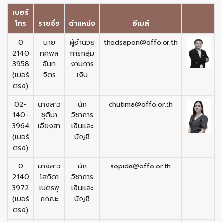
เบอร์
โทร
รายชื่อ
ตำแหน่ง
อีเมล์
0
นาย
ผู้อำนวย
thodsapon@offo.or.th
2140
ทศพล
การกลุ่ม
3958
จันท
งานการ
(เบอร์
จิตร
เงิน
ตรง)
02-
นางสาว
นัก
chutima@offo.or.th
140-
ชุติมา
วิชาการ
3964
เอียงสา
เงินและ
(เบอร์
บัญชี
ตรง)
0
นางสาว
นัก
sopida@offo.or.th
2140
โสภิดา
วิชาการ
3972
เนตรพุ
เงินและ
(เบอร์
กกณะ
บัญชี
ตรง)