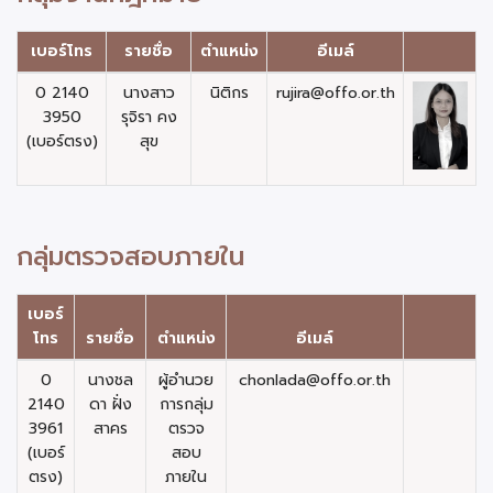
เบอร์โทร
รายชื่อ
ตำแหน่ง
อีเมล์
0 2140
นางสาว
นิติกร
rujira@offo.or.th
3950
รุจิรา คง
(เบอร์ตรง)
สุข
กลุ่มตรวจสอบภายใน
เบอร์
โทร
รายชื่อ
ตำแหน่ง
อีเมล์
0
นางชล
ผู้อำนวย
chonlada@offo.or.th
2140
ดา ฝั่ง
การกลุ่ม
3961
สาคร
ตรวจ
(เบอร์
สอบ
ตรง)
ภายใน