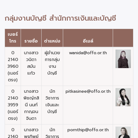
กลุ่มงานบัญชี สำนักการเงินและบัญชี
เบอร์
โทร
รายชื่อ
ตำแหน่ง
อีเมล์
0
นางสาว
ผู้อำนวย
wanida@offo.or.th
2140
วนิดา
การกลุ่ม
3960
สมัน
งาน
(เบอร์
แก้ว
บัญชี
ตรง)
0
นางสาว
นัก
pitkasinee@offo.or.th
2140
พิชญ์กสิ
วิชาการ
3959
นี นนท์
เงินและ
(เบอร์
กาญจน
บัญชี
ตรง)
จินดา
0
นางสาว
นัก
pornthip@offo.or.th
2140
พรทิพย์
วิชาการ