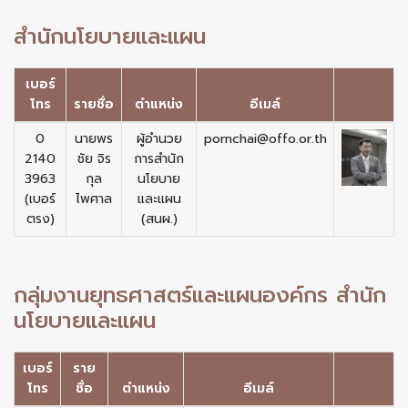
สำนักนโยบายและแผน
เบอร์
โทร
รายชื่อ
ตำแหน่ง
อีเมล์
0
นายพร
ผู้อำนวย
pornchai@offo.or.th
2140
ชัย จิร
การสำนัก
3963
กุล
นโยบาย
(เบอร์
ไพศาล
และแผน
ตรง)
(สนผ.)
กลุ่มงานยุทธศาสตร์และแผนองค์กร สำนัก
นโยบายและแผน
เบอร์
ราย
โทร
ชื่อ
ตำแหน่ง
อีเมล์