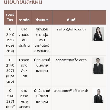
นโยบายและแผน
เบอร์
โทร
รายชื่อ
ตำแหน่ง
อีเมล์
0
นาง
ผู้อำนวย
saifon@offo.or.th
2140
สายฝน
การกลุ่ม
3952
สัน
งาน
(เบอร์
ประโคน
เทคโนโลยี
ตรง)
สารสนเทศ
0
นายสห
นักวิเคราะห์
saharat@offo.or.th
2140
รัตน์
นโยบาย
3971
สิงห
และแผน
(เบอร์
เดช
ตรง)
0
นาย
นักวิเคราะห์
athaporn@offo.or.th
2140
อรรถ
นโยบาย
3971
พร สุ
และแผน
(เบอร์
นทเรกา