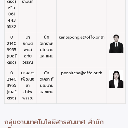
ตรง)
รานนท์
หรือ
061
443
5532
0
นา
นัก
kantapong.a@offo.or.th
2140
ยกันต
วิเคราะห์
3955
พงศ์
นโยบาย
(เบอร์
อุทัย
และแผน
ตรง)
วรรณ
0
นางสาว
นัก
pennitcha@offo.or.th
2140
เพ็ญนิช
วิเคราะห์
3955
ชา
นโยบาย
(เบอร์
อำไพ
และแผน
ตรง)
พรรณ
กลุ่มงานเทคโนโลยีสารสนเทศ สำนัก