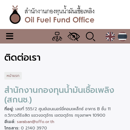
ข้าม
ไป
ยัง
เนื้อหา
หลัก
สำนักงาน
เมนู
กองทุน
เปลี่ยน
การ
น้ำมัน
ติดต่อเรา
แสดง
ผล
เชื้อ
เพลิง
หน้าแรก
สำนักงานกองทุนน้ำมันเชื้อเพลิง
(สกนช.)
ที่อยู่:
เลขที่ 555/2 ศูนย์เอนเนอร์ยี่คอมเพล็กซ์ อาคาร B ชั้น 11
ถ.วิภาวดีรังสิต แขวงจตุจักร เขตจตุจักร กรุงเทพฯ 10900
อีเมล์:
saraban@offo.or.th
โทรสาร:
0 2140 3970