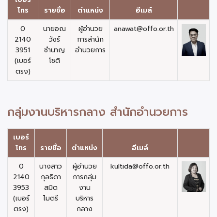
โทร
รายชื่อ
ตำแหน่ง
อีเมล์
0
นายอณ
ผู้อำนวย
anawat@offo.or.th
2140
วัชร์
การสำนัก
3951
ชำนาญ
อำนวยการ
(เบอร์
โชติ
ตรง)
กลุ่มงานบริหารกลาง สำนักอำนวยการ
เบอร์
โทร
รายชื่อ
ตำแหน่ง
อีเมล์
0
นางสาว
ผู้อำนวย
kultida@offo.or.th
2140
กุลธิดา
การกลุ่ม
3953
สมิต
งาน
(เบอร์
ไมตรี
บริหาร
ตรง)
กลาง