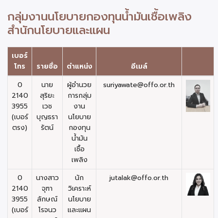
กลุ่มงานนโยบายกองทุนน้ำมันเชื้อเพลิง
สำนักนโยบายและแผน
เบอร์
โทร
รายชื่อ
ตำแหน่ง
อีเมล์
0
นาย
ผู้อำนวย
suriyawate@offo.or.th
2140
สุริยะ
การกลุ่ม
3955
เวช
งาน
(เบอร์
บุญธรา
นโยบาย
ตรง)
รัตน์
กองทุน
น้ำมัน
เชื้อ
เพลิง
0
นางสาว
นัก
jutalak@offo.or.th
2140
จุฑา
วิเคราะห์
3955
ลักษณ์
นโยบาย
(เบอร์
โรจนว
และแผน