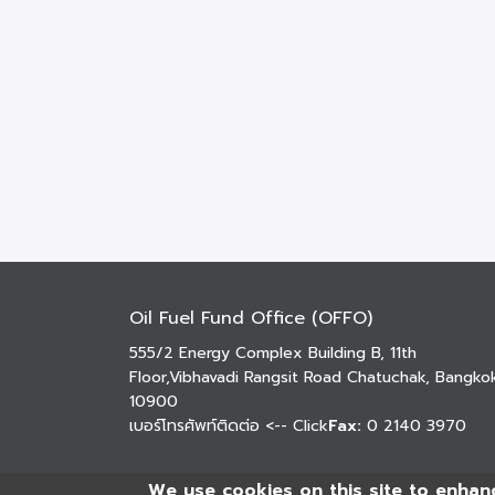
Oil Fuel Fund Office (OFFO)
555/2 Energy Complex Building B, 11th
Floor,Vibhavadi Rangsit Road Chatuchak, Bangko
10900
เบอร์โทรศัพท์ติดต่อ
<-- Click
Fax:
0 2140 3970
We use cookies on this site to enhan