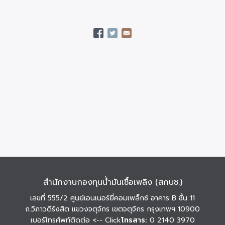
สำนักงานกองทุนน้ำมันเชื้อเพลิง (สกนช.)
เลขที่ 555/2 ศูนย์เอนเนอร์ยี่คอมเพล็กซ์ อาคาร B ชั้น 11
ถ.วิภาวดีรังสิต แขวงจตุจักร เขตจตุจักร กรุงเทพฯ 10900
เบอร์โทรศัพท์ติดต่อ
<-- Click
โทรสาร:
0 2140 3970