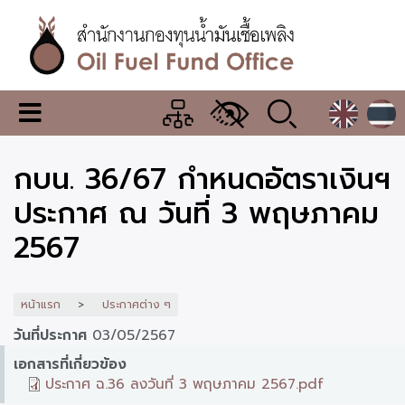
ข้าม
ไป
ยัง
เนื้อหา
หลัก
สำนักงาน
เมนู
กองทุน
เปลี่ยน
การ
น้ำมัน
กบน. 36/67 กำหนดอัตราเงินฯ
แสดง
ผล
เชื้อ
ประกาศ ณ วันที่ 3 พฤษภาคม
เพลิง
2567
หน้าแรก
ประกาศต่าง ๆ
วันที่ประกาศ
03/05/2567
เอกสารที่เกี่ยวข้อง
ประกาศ ฉ.36 ลงวันที่ 3 พฤษภาคม 2567.pdf