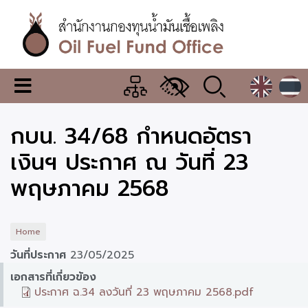
Skip
to
main
content
สำนักงาน
เมนู
กองทุน
เปลี่ยน
การ
น้ำมัน
กบน. 34/68 กำหนดอัตรา
แสดง
ผล
เชื้อ
เงินฯ ประกาศ ณ วันที่ 23
เพลิง
พฤษภาคม 2568
Home
วันที่ประกาศ
23/05/2025
เอกสารที่เกี่ยวข้อง
ประกาศ ฉ.34 ลงวันที่ 23 พฤษภาคม 2568.pdf