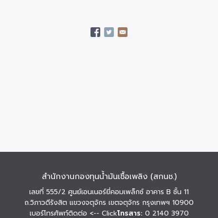
สำนักงานกองทุนน้ำมันเชื้อเพลิง (สกนช.)
เลขที่ 555/2 ศูนย์เอนเนอร์ยี่คอมเพล็กซ์ อาคาร B ชั้น 11
ถ.วิภาวดีรังสิต แขวงจตุจักร เขตจตุจักร กรุงเทพฯ 10900
เบอร์โทรศัพท์ติดต่อ
<-- Click
โทรสาร:
0 2140 3970