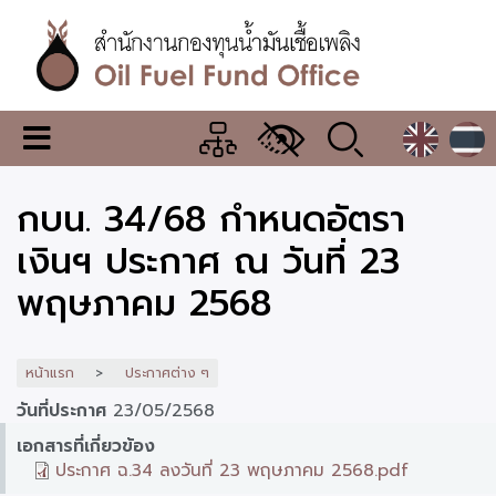
ข้าม
ไป
ยัง
เนื้อหา
หลัก
สำนักงาน
เมนู
กองทุน
เปลี่ยน
การ
น้ำมัน
กบน. 34/68 กำหนดอัตรา
แสดง
ผล
เชื้อ
เงินฯ ประกาศ ณ วันที่ 23
เพลิง
พฤษภาคม 2568
หน้าแรก
ประกาศต่าง ๆ
วันที่ประกาศ
23/05/2568
เอกสารที่เกี่ยวข้อง
ประกาศ ฉ.34 ลงวันที่ 23 พฤษภาคม 2568.pdf