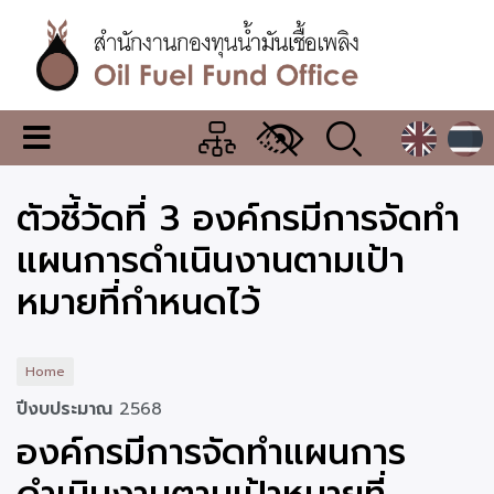
Skip
to
main
content
สำนักงาน
เมนู
กองทุน
เปลี่ยน
การ
น้ำมัน
ตัวชี้วัดที่ 3 องค์กรมีการจัดทำ
แสดง
ผล
เชื้อ
แผนการดำเนินงานตามเป้า
เพลิง
หมายที่กำหนดไว้
Home
ปีงบประมาณ
2568
องค์กรมีการจัดทำแผนการ