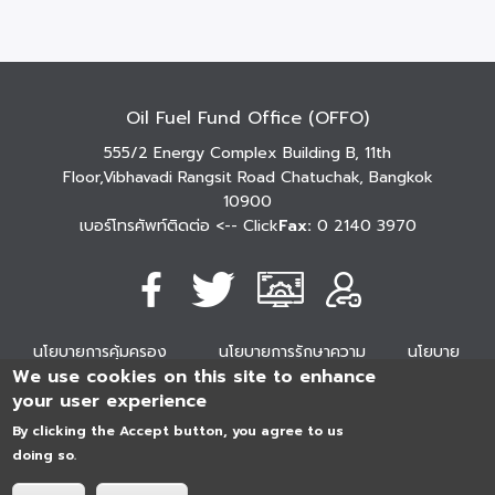
Oil Fuel Fund Office (OFFO)
555/2 Energy Complex Building B, 11th
Floor,Vibhavadi Rangsit Road Chatuchak, Bangkok
10900
เบอร์โทรศัพท์ติดต่อ
<-- Click
Fax:
0 2140 3970
นโยบายการคุ้มครอง
นโยบายการรักษาความ
นโยบาย
We use cookies on this site to enhance
ข้อมูลส่วนบุคคล
มั่นคงปลอดภัย
เว็บไซต์
your user experience
254296
0
2
5
4
2
9
6
Analytics
ครั้ง
By clicking the Accept button, you agree to us
doing so.