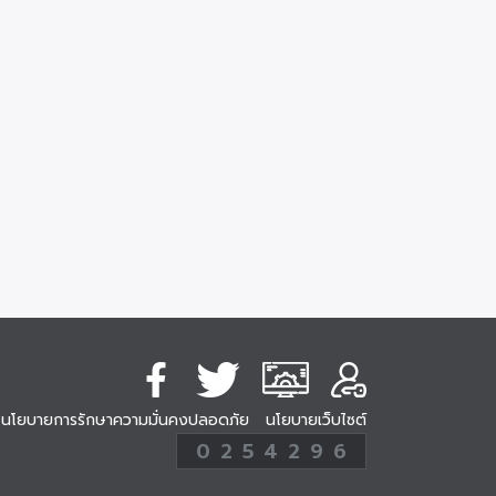
นโยบายการรักษาความมั่นคงปลอดภัย
นโยบายเว็บไซต์
254296
0
2
5
4
2
9
6
Analytic
ครั้ง