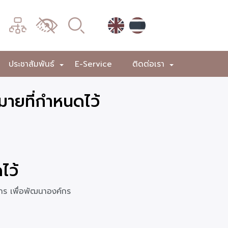
เมนู
เปลี่ยน
การ
แสดง
ประชาสัมพันธ์
E-Service
ติดต่อเรา
+
+
+
ผล
มายที่กำหนดไว้
ไว้
ากร เพื่อพัฒนาองค์กร