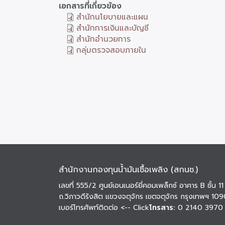
เอกสารที่เกี่ยวข้อง
สำนักนโยบายและแผน
สำนักการเงินและบัญชี
สำนักอำนวยการ
กลุ่มตรวจสอบภายใน
สำนักงานกองทุนน้ำมันเชื้อเพลิง (สกนช.)
เลขที่ 555/2 ศูนย์เอนเนอร์ยี่คอมเพล็กซ์ อาคาร B ชั้น 11
ถ.วิภาวดีรังสิต แขวงจตุจักร เขตจตุจักร กรุงเทพฯ 10
เบอร์โทรศัพท์ติดต่อ
<-- Click
โทรสาร:
0 2140 3970