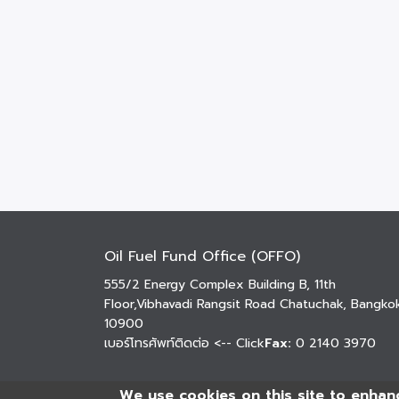
Oil Fuel Fund Office (OFFO)
555/2 Energy Complex Building B, 11th
Floor,Vibhavadi Rangsit Road Chatuchak, Bangko
10900
เบอร์โทรศัพท์ติดต่อ
<-- Click
Fax:
0 2140 3970
We use cookies on this site to enhan