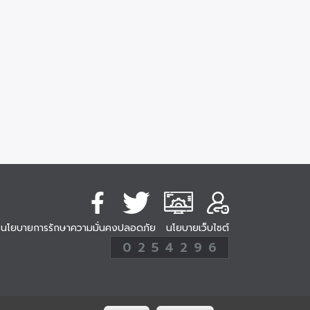
นโยบายการรักษาความมั่นคงปลอดภัย
นโยบายเว็บไซต์
254296
0
2
5
4
2
9
6
Analytic
ครั้ง