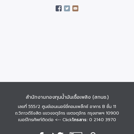
สำนักงานกองทุนน้ำมันเชื้อเพลิง (สกนช.)
เลขที่ 555/2 ศูนย์เอนเนอร์ยี่คอมเพล็กซ์ อาคาร B ชั้น 11
ถ.วิภาวดีรังสิต แขวงจตุจักร เขตจตุจักร กรุงเทพฯ 10900
เบอร์โทรศัพท์ติดต่อ
<-- Click
โทรสาร:
0 2140 3970