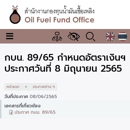
ข้าม
ไป
ยัง
เนื้อหา
หลัก
สำนักงาน
เมนู
กองทุน
เปลี่ยน
การ
น้ำมัน
กบน. 89/65 กำหนดอัตราเงินฯ
แสดง
ผล
เชื้อ
ประกาศวันที่ 8 มิถุนายน 2565
เพลิง
หน้าแรก
ประกาศต่าง ๆ
วันที่ประกาศ
08/06/2565
เอกสารที่เกี่ยวข้อง
ประกาศ กบน. 89/65