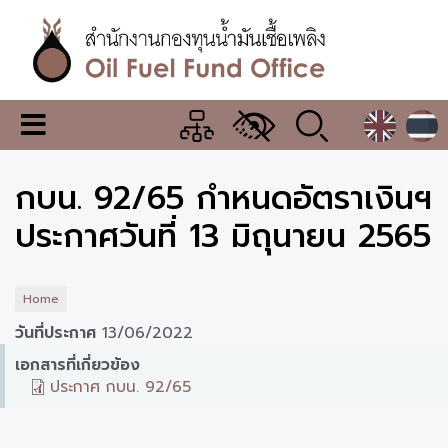
Skip
to
main
content
สำนักงาน
เมนู
กองทุน
เปลี่ยน
การ
น้ำมัน
กบน. 92/65 กำหนดอัตราเงินฯ
แสดง
ผล
เชื้อ
ประกาศวันที่ 13 มิถุนายน 2565
เพลิง
Home
วันที่ประกาศ
13/06/2022
เอกสารที่เกี่ยวข้อง
ประกาศ กบน. 92/65