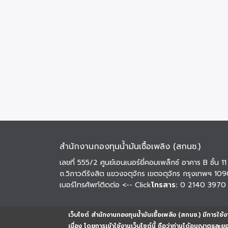
สำนักงานกองทุนน้ำมันเชื้อเพลิง (สกนช.)
เลขที่ 555/2 ศูนย์เอนเนอร์ยี่คอมเพล็กซ์ อาคาร B ชั้น 11
ถ.วิภาวดีรังสิต แขวงจตุจักร เขตจตุจักร กรุงเทพฯ 10
เบอร์โทรศัพท์ติดต่อ
<-- Click
โทรสาร:
0 2140 3970
เว็บไซต์ สำนักงานกองทุนน้ำมันเชื้อเพลิง (สกนช.) มีการใช้งา
เนื่อง โดยการเข้าใช้งานเว็บไซต์นี้ ถือว่าท่านได้อนุญาตและ