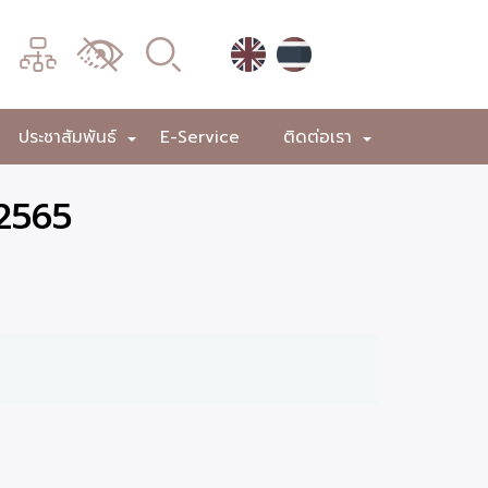
เมนู
เปลี่ยน
การ
แสดง
ประชาสัมพันธ์
E-Service
ติดต่อเรา
+
+
+
ผล
 2565