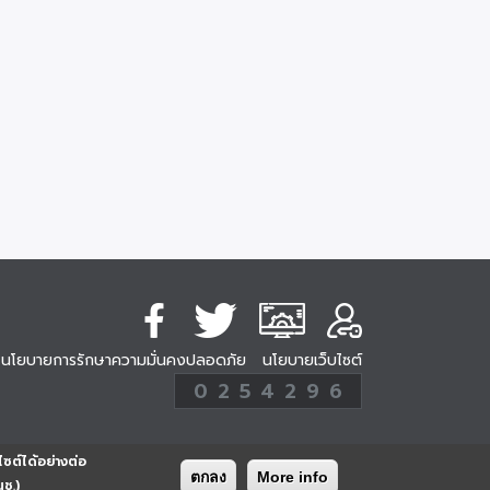
นโยบายการรักษาความมั่นคงปลอดภัย
นโยบายเว็บไซต์
254296
0
2
5
4
2
9
6
Analytic
ครั้ง
ไซต์ได้อย่างต่อ
ตกลง
More info
นช.)