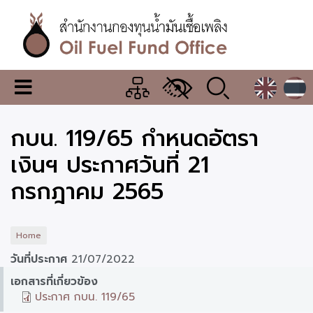
Skip
to
main
content
สำนักงาน
เมนู
กองทุน
เปลี่ยน
การ
น้ำมัน
กบน. 119/65 กำหนดอัตรา
แสดง
ผล
เชื้อ
เงินฯ ประกาศวันที่ 21
เพลิง
กรกฎาคม 2565
Home
วันที่ประกาศ
21/07/2022
เอกสารที่เกี่ยวข้อง
ประกาศ กบน. 119/65