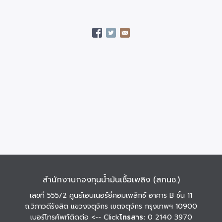
สำนักงานกองทุนน้ำมันเชื้อเพลิง (สกนช.)
เลขที่ 555/2 ศูนย์เอนเนอร์ยี่คอมเพล็กซ์ อาคาร B ชั้น 11
ถ.วิภาวดีรังสิต แขวงจตุจักร เขตจตุจักร กรุงเทพฯ 10900
เบอร์โทรศัพท์ติดต่อ
<-- Click
โทรสาร:
0 2140 3970