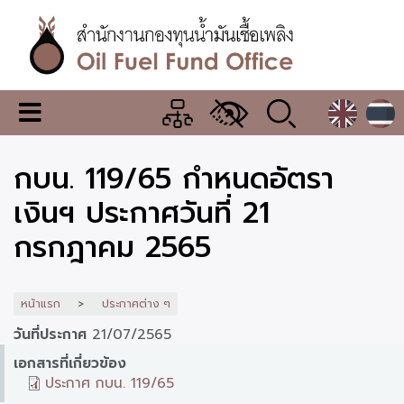
ข้าม
ไป
ยัง
เนื้อหา
หลัก
สำนักงาน
เมนู
กองทุน
เปลี่ยน
การ
น้ำมัน
กบน. 119/65 กำหนดอัตรา
แสดง
ผล
เชื้อ
เงินฯ ประกาศวันที่ 21
เพลิง
กรกฎาคม 2565
หน้าแรก
ประกาศต่าง ๆ
วันที่ประกาศ
21/07/2565
เอกสารที่เกี่ยวข้อง
ประกาศ กบน. 119/65