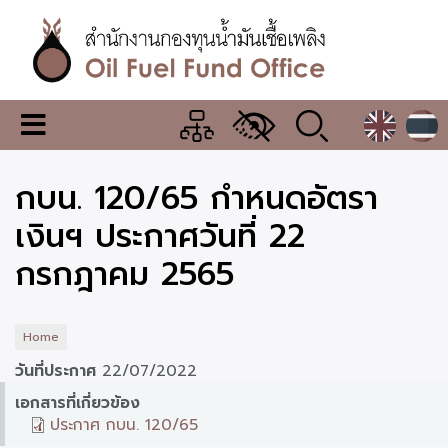
Skip
to
main
content
สำนักงาน
เมนู
กองทุน
เปลี่ยน
การ
น้ำมัน
กบน. 120/65 กำหนดอัตรา
แสดง
ผล
เชื้อ
เงินฯ ประกาศวันที่ 22
เพลิง
กรกฎาคม 2565
Home
วันที่ประกาศ
22/07/2022
เอกสารที่เกี่ยวข้อง
ประกาศ กบน. 120/65