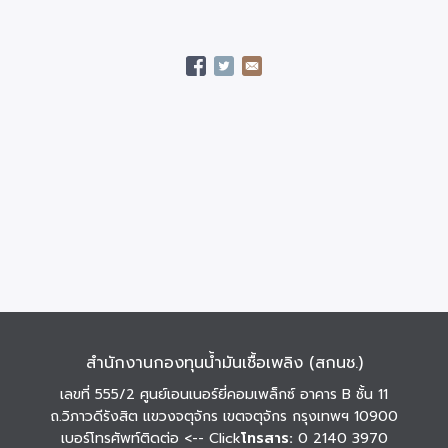
สำนักงานกองทุนน้ำมันเชื้อเพลิง (สกนช.)
เลขที่ 555/2 ศูนย์เอนเนอร์ยี่คอมเพล็กซ์ อาคาร B ชั้น 11
ถ.วิภาวดีรังสิต แขวงจตุจักร เขตจตุจักร กรุงเทพฯ 10900
เบอร์โทรศัพท์ติดต่อ
<-- Click
โทรสาร:
0 2140 3970