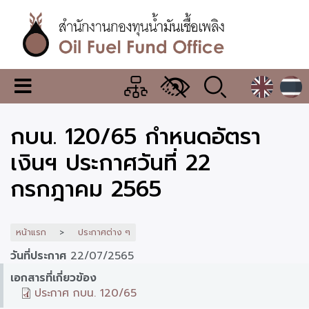
ข้าม
ไป
ยัง
เนื้อหา
หลัก
สำนักงาน
เมนู
กองทุน
เปลี่ยน
การ
น้ำมัน
กบน. 120/65 กำหนดอัตรา
แสดง
ผล
เชื้อ
เงินฯ ประกาศวันที่ 22
เพลิง
กรกฎาคม 2565
หน้าแรก
ประกาศต่าง ๆ
วันที่ประกาศ
22/07/2565
เอกสารที่เกี่ยวข้อง
ประกาศ กบน. 120/65