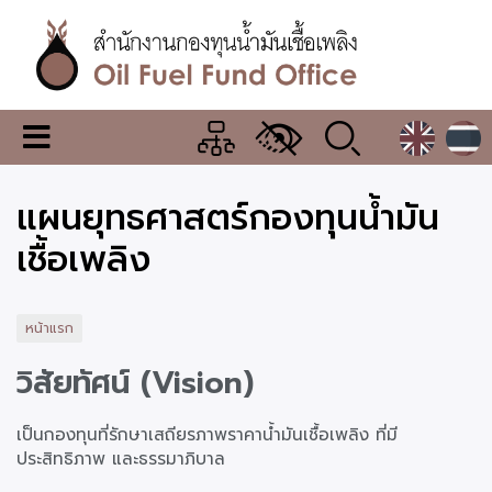
ข้าม
ไป
ยัง
เนื้อหา
หลัก
สำนักงาน
เมนู
กองทุน
เปลี่ยน
การ
น้ำมัน
แผนยุทธศาสตร์กองทุนน้ำมัน
แสดง
ผล
เชื้อ
เชื้อเพลิง
เพลิง
หน้าแรก
วิสัยทัศน์
(Vision)
เป็นกองทุนที่รักษาเสถียรภาพราคาน้ำมันเชื้อเพลิง ที่มี
ประสิทธิภาพ และธรรมาภิบาล