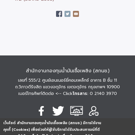
สำนักงานกองทุนน้ำมันเชื้อเพลิง (สกนช.)
เลขที่ 555/2 ศูนย์เอนเนอร์ยี่คอมเพล็กซ์ อาคาร B ชั้น 11
ถ.วิภาวดีรังสิต แขวงจตุจักร เขตจตุจักร กรุงเทพฯ 10900
เบอร์โทรศัพท์ติดต่อ
<-- Click
โทรสาร:
0 2140 3970
เว็บไซต์ สำนักงานกองทุนน้ำมันเชื้อเพลิง (สกนช.) มีการใช้งาน
นโยบายการคุ้มครอง
นโยบายการรักษาความ
นโยบาย
คุกกี้ (Cookies) เพื่อช่วยให้ผู้ใช้บริการได้รับประสบการณ์ที่ดี
ข้อมูลส่วนบุคคล
มั่นคงปลอดภัย
เว็บไซต์