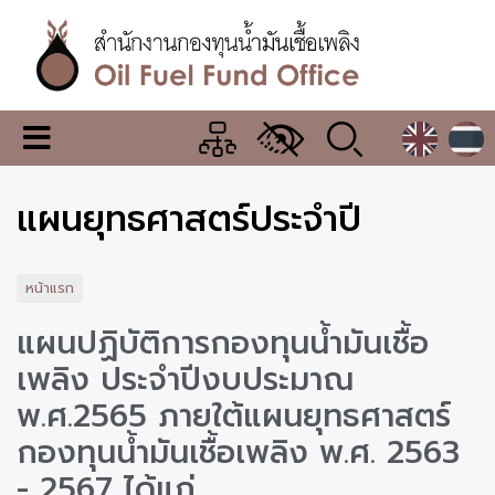
ข้าม
ไป
ยัง
เนื้อหา
หลัก
สำนักงาน
เมนู
กองทุน
เปลี่ยน
การ
น้ำมัน
แผนยุทธศาสตร์ประจำปี
แสดง
ผล
เชื้อ
เพลิง
หน้าแรก
แผนปฏิบัติการกองทุนน้ำมันเชื้อ
เพลิง ประจำปีงบประมาณ
พ.ศ.2565 ภายใต้แผนยุทธศาสตร์
กองทุนน้ำมันเชื้อเพลิง พ.ศ. 2563
- 2567 ได้แก่