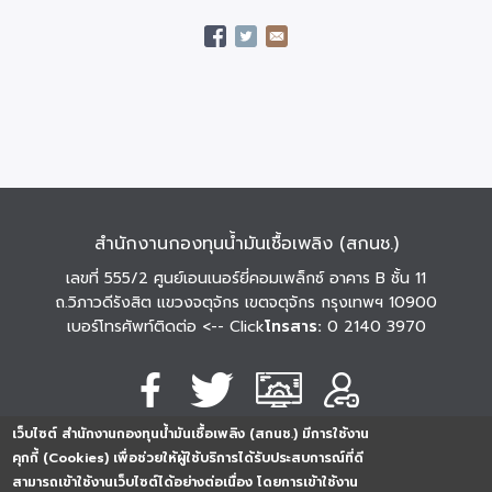
สำนักงานกองทุนน้ำมันเชื้อเพลิง (สกนช.)
เลขที่ 555/2 ศูนย์เอนเนอร์ยี่คอมเพล็กซ์ อาคาร B ชั้น 11
ถ.วิภาวดีรังสิต แขวงจตุจักร เขตจตุจักร กรุงเทพฯ 10900
เบอร์โทรศัพท์ติดต่อ
<-- Click
โทรสาร:
0 2140 3970
เว็บไซต์ สำนักงานกองทุนน้ำมันเชื้อเพลิง (สกนช.) มีการใช้งาน
นโยบายการคุ้มครอง
นโยบายการรักษาความ
นโยบาย
คุกกี้ (Cookies) เพื่อช่วยให้ผู้ใช้บริการได้รับประสบการณ์ที่ดี
ข้อมูลส่วนบุคคล
มั่นคงปลอดภัย
เว็บไซต์
สามารถเข้าใช้งานเว็บไซต์ได้อย่างต่อเนื่อง โดยการเข้าใช้งาน