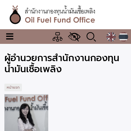
ข้าม
ไป
ยัง
เนื้อหา
หลัก
สำนักงาน
เมนู
กองทุน
เปลี่ยน
การ
น้ำมัน
ผู้อำนวยการสำนักงานกองทุน
แสดง
ผล
เชื้อ
น้ำมันเชื้อเพลิง
เพลิง
หน้าแรก