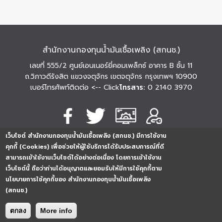
สำนักงานกองทุนน้ำมันเชื้อเพลิง (สกนช.)
เลขที่ 555/2 ศูนย์เอนเนอร์ยี่คอมเพล็กซ์ อาคาร B ชั้น 11
ถ.วิภาวดีรังสิต แขวงจตุจักร เขตจตุจักร กรุงเทพฯ 10900
เบอร์โทรศัพท์ติดต่อ
<-- Click
โทรสาร:
0 2140 3970
เว็บไซต์ สำนักงานกองทุนน้ำมันเชื้อเพลิง (สกนช.) มีการใช้งาน
นโยบายการคุ้มครอง
นโยบายการรักษาความ
นโยบาย
คุกกี้ (Cookies) เพื่อช่วยให้ผู้ใช้บริการได้รับประสบการณ์ที่ดี
ข้อมูลส่วนบุคคล
มั่นคงปลอดภัย
เว็บไซต์
สามารถเข้าใช้งานเว็บไซต์ได้อย่างต่อเนื่อง โดยการเข้าใช้งาน
254296
0
2
5
4
2
9
6
Analytics
เว็บไซต์นี้ ถือว่าท่านได้อนุญาตและยอมรับให้มีการใช้คุกกี้ตาม
ครั้ง
นโยบายการใช้คุกกี้ของ สำนักงานกองทุนน้ำมันเชื้อเพลิง
(สกนช.)
ตกลง
More info
Copyright © 2026. All rights reserved.