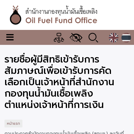
ข้าม
ไป
ยัง
เนื้อหา
หลัก
สำนักงาน
เมนู
กองทุน
เปลี่ยน
การ
น้ำมัน
รายชื่อผู้มีสิทธิเข้ารับการ
แสดง
ผล
เชื้อ
สัมภาษณ์เพื่อเข้ารับการคัด
เพลิง
เลือกเป็นเจ้าหน้าที่สำนักงาน
กองทุนน้ำมันเชื้อเพลิง
ตำแหน่งเจ้าหน้าที่การเงิน
หน้าแรก
ตามประกาศสำนักงานกองทุนน้ำมันเชื้อเพลิง (สกนช.) ลงวันที่