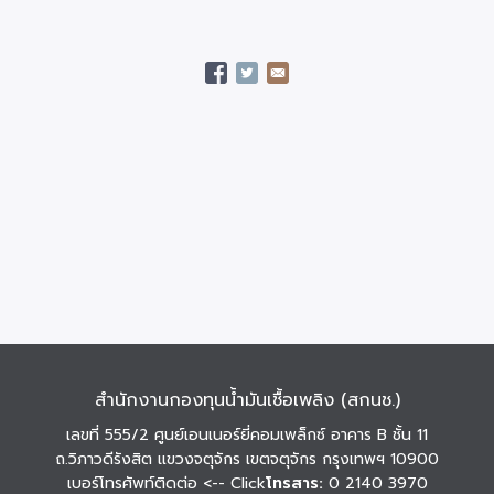
สำนักงานกองทุนน้ำมันเชื้อเพลิง (สกนช.)
เลขที่ 555/2 ศูนย์เอนเนอร์ยี่คอมเพล็กซ์ อาคาร B ชั้น 11
ถ.วิภาวดีรังสิต แขวงจตุจักร เขตจตุจักร กรุงเทพฯ 10900
เบอร์โทรศัพท์ติดต่อ
<-- Click
โทรสาร:
0 2140 3970