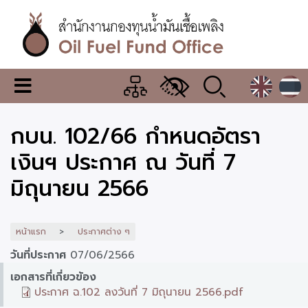
ข้าม
ไป
ยัง
เนื้อหา
หลัก
สำนักงาน
เมนู
กองทุน
เปลี่ยน
การ
น้ำมัน
กบน. 102/66 กำหนดอัตรา
แสดง
ผล
เชื้อ
เงินฯ ประกาศ ณ วันที่ 7
เพลิง
มิถุนายน 2566
หน้าแรก
ประกาศต่าง ๆ
วันที่ประกาศ
07/06/2566
เอกสารที่เกี่ยวข้อง
ประกาศ ฉ.102 ลงวันที่ 7 มิถุนายน 2566.pdf