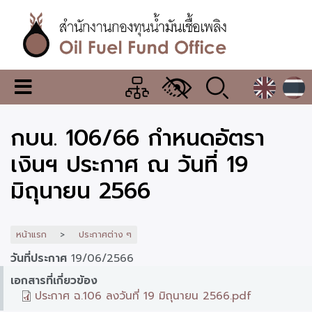
ข้าม
ไป
ยัง
เนื้อหา
หลัก
สำนักงาน
เมนู
กองทุน
เปลี่ยน
การ
น้ำมัน
กบน. 106/66 กำหนดอัตรา
แสดง
ผล
เชื้อ
เงินฯ ประกาศ ณ วันที่ 19
เพลิง
มิถุนายน 2566
หน้าแรก
ประกาศต่าง ๆ
วันที่ประกาศ
19/06/2566
เอกสารที่เกี่ยวข้อง
ประกาศ ฉ.106 ลงวันที่ 19 มิถุนายน 2566.pdf