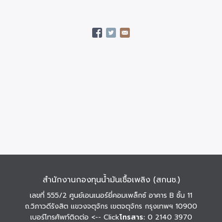
สำนักงานกองทุนน้ำมันเชื้อเพลิง (สกนช.)
เลขที่ 555/2 ศูนย์เอนเนอร์ยี่คอมเพล็กซ์ อาคาร B ชั้น 11
ถ.วิภาวดีรังสิต แขวงจตุจักร เขตจตุจักร กรุงเทพฯ 10900
เบอร์โทรศัพท์ติดต่อ
<-- Click
โทรสาร:
0 2140 3970