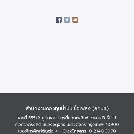
สำนักงานกองทุนน้ำมันเชื้อเพลิง (สกนช.)
เลขที่ 555/2 ศูนย์เอนเนอร์ยี่คอมเพล็กซ์ อาคาร B ชั้น 11
ถ.วิภาวดีรังสิต แขวงจตุจักร เขตจตุจักร กรุงเทพฯ 10900
เบอร์โทรศัพท์ติดต่อ
<-- Click
โทรสาร:
0 2140 3970