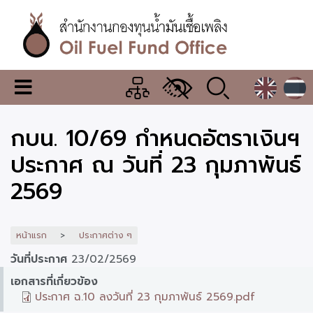
ข้าม
ไป
ยัง
เนื้อหา
หลัก
สำนักงาน
เมนู
กองทุน
เปลี่ยน
การ
น้ำมัน
กบน. 10/69 กำหนดอัตราเงินฯ
แสดง
ผล
เชื้อ
ประกาศ ณ วันที่ 23 กุมภาพันธ์
เพลิง
2569
หน้าแรก
ประกาศต่าง ๆ
วันที่ประกาศ
23/02/2569
เอกสารที่เกี่ยวข้อง
ประกาศ ฉ.10 ลงวันที่ 23 กุมภาพันธ์ 2569.pdf