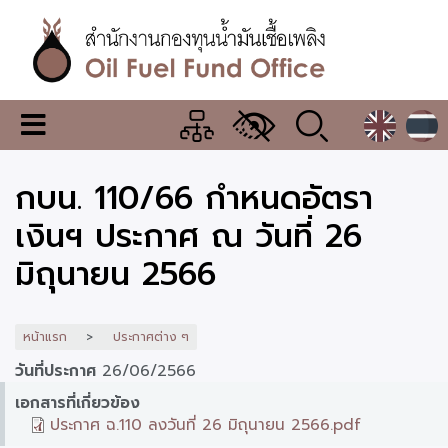
ข้าม
ไป
ยัง
เนื้อหา
หลัก
สำนักงาน
เมนู
กองทุน
เปลี่ยน
การ
น้ำมัน
กบน. 110/66 กำหนดอัตรา
แสดง
ผล
เชื้อ
เงินฯ ประกาศ ณ วันที่ 26
เพลิง
มิถุนายน 2566
หน้าแรก
ประกาศต่าง ๆ
วันที่ประกาศ
26/06/2566
เอกสารที่เกี่ยวข้อง
ประกาศ ฉ.110 ลงวันที่ 26 มิถุนายน 2566.pdf