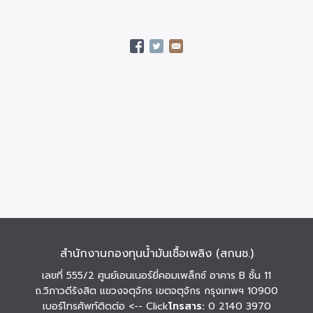
สำนักงานกองทุนน้ำมันเชื้อเพลิง (สกนช.)
เลขที่ 555/2 ศูนย์เอนเนอร์ยี่คอมเพล็กซ์ อาคาร B ชั้น 11
ถ.วิภาวดีรังสิต แขวงจตุจักร เขตจตุจักร กรุงเทพฯ 10900
เบอร์โทรศัพท์ติดต่อ
<-- Click
โทรสาร:
0 2140 3970