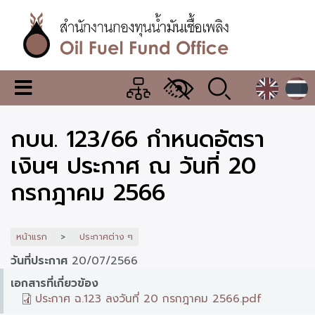
ข้าม
ไป
ยัง
เนื้อหา
หลัก
สำนักงาน
เมนู
กองทุน
เปลี่ยน
การ
น้ำมัน
กบน. 123/66 กำหนดอัตรา
แสดง
ผล
เชื้อ
เงินฯ ประกาศ ณ วันที่ 20
เพลิง
กรกฎาคม 2566
หน้าแรก
ประกาศต่าง ๆ
วันที่ประกาศ
20/07/2566
เอกสารที่เกี่ยวข้อง
ประกาศ ฉ.123 ลงวันที่ 20 กรกฎาคม 2566.pdf