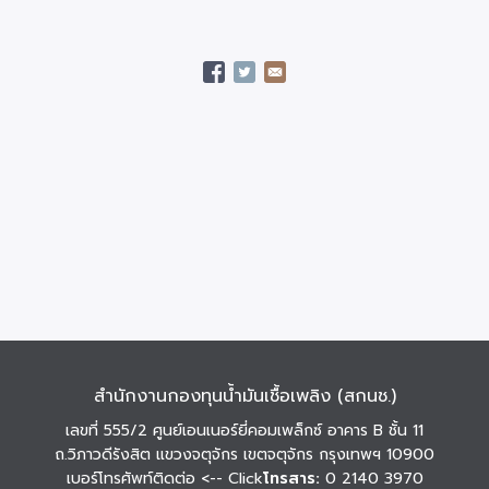
สำนักงานกองทุนน้ำมันเชื้อเพลิง (สกนช.)
เลขที่ 555/2 ศูนย์เอนเนอร์ยี่คอมเพล็กซ์ อาคาร B ชั้น 11
ถ.วิภาวดีรังสิต แขวงจตุจักร เขตจตุจักร กรุงเทพฯ 10900
เบอร์โทรศัพท์ติดต่อ
<-- Click
โทรสาร:
0 2140 3970