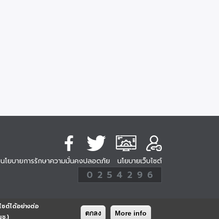
นโยบายการรักษาความมั่นคงปลอดภัย
นโยบายเว็บไซต์
254296
0
2
5
4
2
9
6
Analytic
ครั้ง
ไซต์ได้อย่างต่อ
ตกลง
More info
นช.)