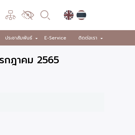
เมนู
เปลี่ยน
การ
แสดง
ประชาสัมพันธ์
E-Service
ติดต่อเรา
+
+
+
ผล
 กรกฎาคม 2565