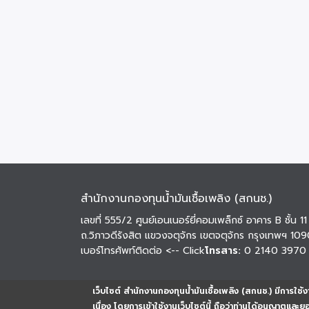
สำนักงานกองทุนน้ำมันเชื้อเพลิง (สกนช.)
เลขที่ 555/2 ศูนย์เอนเนอร์ยี่คอมเพล็กซ์ อาคาร B ชั้น 11
ถ.วิภาวดีรังสิต แขวงจตุจักร เขตจตุจักร กรุงเทพฯ 10
เบอร์โทรศัพท์ติดต่อ
<-- Click
โทรสาร:
0 2140 3970
เว็บไซต์ สำนักงานกองทุนน้ำมันเชื้อเพลิง (สกนช.) มีการใช้งา
เนื่อง โดยการเข้าใช้งานเว็บไซต์นี้ ถือว่าท่านได้อนุญาตและ