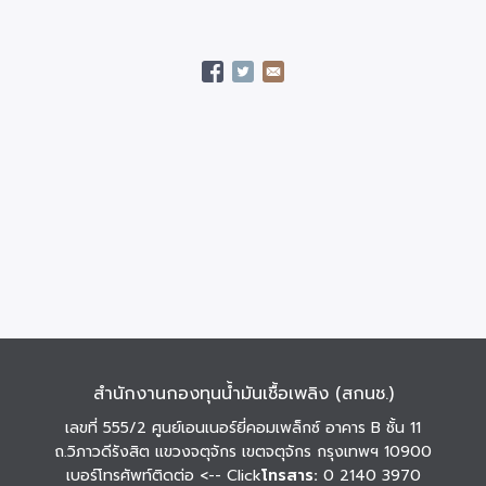
สำนักงานกองทุนน้ำมันเชื้อเพลิง (สกนช.)
เลขที่ 555/2 ศูนย์เอนเนอร์ยี่คอมเพล็กซ์ อาคาร B ชั้น 11
ถ.วิภาวดีรังสิต แขวงจตุจักร เขตจตุจักร กรุงเทพฯ 10900
เบอร์โทรศัพท์ติดต่อ
<-- Click
โทรสาร:
0 2140 3970