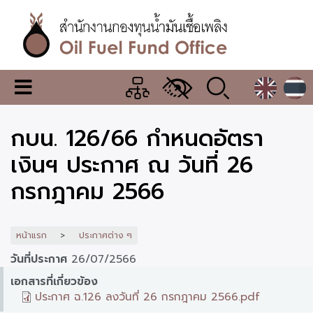
ข้าม
ไป
ยัง
เนื้อหา
หลัก
สำนักงาน
เมนู
กองทุน
เปลี่ยน
การ
น้ำมัน
กบน. 126/66 กำหนดอัตรา
แสดง
ผล
เชื้อ
เงินฯ ประกาศ ณ วันที่ 26
เพลิง
กรกฎาคม 2566
หน้าแรก
ประกาศต่าง ๆ
วันที่ประกาศ
26/07/2566
เอกสารที่เกี่ยวข้อง
ประกาศ ฉ.126 ลงวันที่ 26 กรกฎาคม 2566.pdf