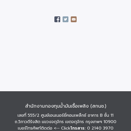
สำนักงานกองทุนน้ำมันเชื้อเพลิง (สกนช.)
เลขที่ 555/2 ศูนย์เอนเนอร์ยี่คอมเพล็กซ์ อาคาร B ชั้น 11
ถ.วิภาวดีรังสิต แขวงจตุจักร เขตจตุจักร กรุงเทพฯ 10900
เบอร์โทรศัพท์ติดต่อ
<-- Click
โทรสาร:
0 2140 3970