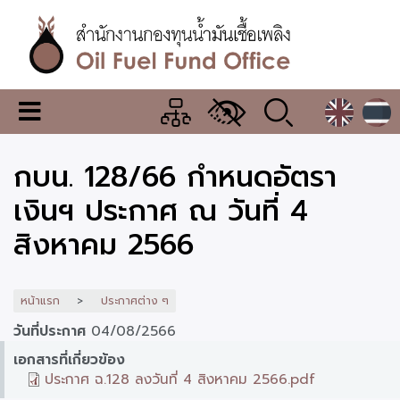
ข้าม
ไป
ยัง
เนื้อหา
หลัก
สำนักงาน
เมนู
กองทุน
เปลี่ยน
การ
น้ำมัน
กบน. 128/66 กำหนดอัตรา
แสดง
ผล
เชื้อ
เงินฯ ประกาศ ณ วันที่ 4
เพลิง
สิงหาคม 2566
หน้าแรก
ประกาศต่าง ๆ
วันที่ประกาศ
04/08/2566
เอกสารที่เกี่ยวข้อง
ประกาศ ฉ.128 ลงวันที่ 4 สิงหาคม 2566.pdf