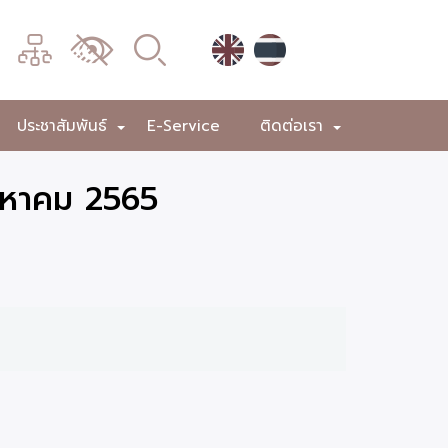
เมนู
เปลี่ยน
การ
แสดง
ประชาสัมพันธ์
E-Service
ติดต่อเรา
+
+
+
ผล
ิงหาคม 2565