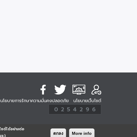
นโยบายการรักษาความมั่นคงปลอดภัย
นโยบายเว็บไซต์
254296
0
2
5
4
2
9
6
Analytic
ครั้ง
ไซต์ได้อย่างต่อ
ตกลง
More info
นช.)