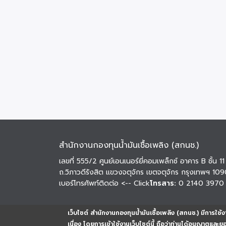
สำนักงานกองทุนน้ำมันเชื้อเพลิง (สกนช.)
เลขที่ 555/2 ศูนย์เอนเนอร์ยี่คอมเพล็กซ์ อาคาร B ชั้น 11
ถ.วิภาวดีรังสิต แขวงจตุจักร เขตจตุจักร กรุงเทพฯ 10
เบอร์โทรศัพท์ติดต่อ
<-- Click
โทรสาร:
0 2140 3970
เว็บไซต์ สำนักงานกองทุนน้ำมันเชื้อเพลิง (สกนช.) มีการใช้งา
เนื่อง โดยการเข้าใช้งานเว็บไซต์นี้ ถือว่าท่านได้อนุญาตและ