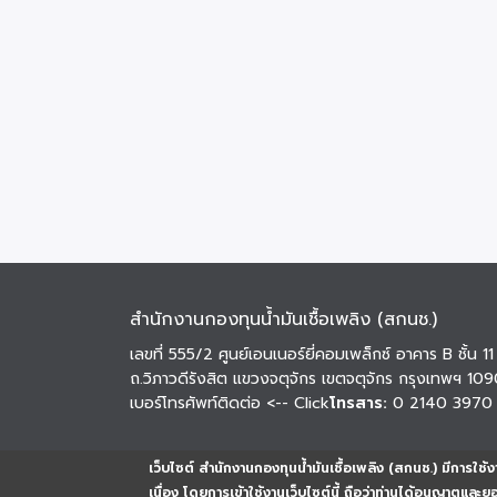
สำนักงานกองทุนน้ำมันเชื้อเพลิง (สกนช.)
เลขที่ 555/2 ศูนย์เอนเนอร์ยี่คอมเพล็กซ์ อาคาร B ชั้น 11
ถ.วิภาวดีรังสิต แขวงจตุจักร เขตจตุจักร กรุงเทพฯ 10
เบอร์โทรศัพท์ติดต่อ
<-- Click
โทรสาร:
0 2140 3970
เว็บไซต์ สำนักงานกองทุนน้ำมันเชื้อเพลิง (สกนช.) มีการใช้งา
เนื่อง โดยการเข้าใช้งานเว็บไซต์นี้ ถือว่าท่านได้อนุญาตและ