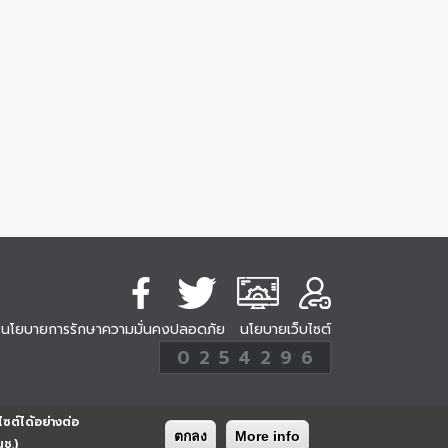
นโยบายการรักษาความมั่นคงปลอดภัย
นโยบายเว็บไซต์
254296
0
2
5
4
2
9
6
Analytic
ครั้ง
ไซต์ได้อย่างต่อ
ตกลง
More info
นช.)