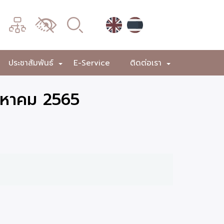
เมนู
เปลี่ยน
การ
แสดง
ประชาสัมพันธ์
E-Service
ติดต่อเรา
+
+
+
ผล
ิงหาคม 2565