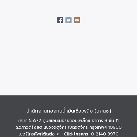
สำนักงานกองทุนน้ำมันเชื้อเพลิง (สกนช.)
เลขที่ 555/2 ศูนย์เอนเนอร์ยี่คอมเพล็กซ์ อาคาร B ชั้น 11
ถ.วิภาวดีรังสิต แขวงจตุจักร เขตจตุจักร กรุงเทพฯ 10900
เบอร์โทรศัพท์ติดต่อ
<-- Click
โทรสาร:
0 2140 3970