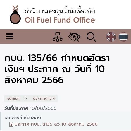
ข้าม
ไป
ยัง
เนื้อหา
หลัก
สำนักงาน
เมนู
กองทุน
เปลี่ยน
การ
น้ำมัน
กบน. 135/66 กำหนดอัตรา
แสดง
ผล
เชื้อ
เงินฯ ประกาศ ณ วันที่ 10
เพลิง
สิงหาคม 2566
หน้าแรก
ประกาศต่าง ๆ
วันที่ประกาศ
10/08/2566
เอกสารที่เกี่ยวข้อง
ประกาศ กบน. ฉ135 ลว 10 สิงหาคม 2566