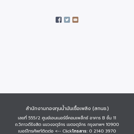
สำนักงานกองทุนน้ำมันเชื้อเพลิง (สกนช.)
เลขที่ 555/2 ศูนย์เอนเนอร์ยี่คอมเพล็กซ์ อาคาร B ชั้น 11
ถ.วิภาวดีรังสิต แขวงจตุจักร เขตจตุจักร กรุงเทพฯ 10900
เบอร์โทรศัพท์ติดต่อ
<-- Click
โทรสาร:
0 2140 3970