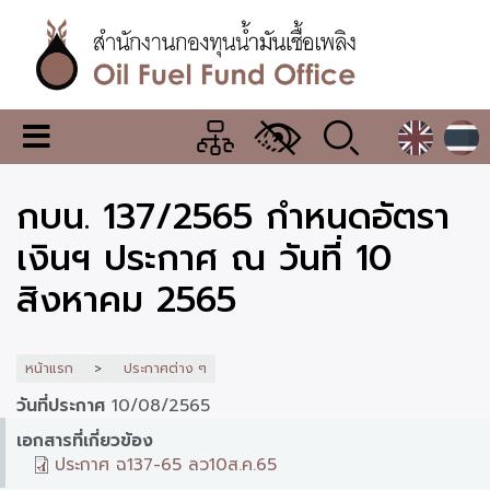
ข้าม
ไป
ยัง
เนื้อหา
หลัก
สำนักงาน
เมนู
กองทุน
เปลี่ยน
การ
น้ำมัน
กบน. 137/2565 กำหนดอัตรา
แสดง
ผล
เชื้อ
เงินฯ ประกาศ ณ วันที่ 10
เพลิง
สิงหาคม 2565
หน้าแรก
ประกาศต่าง ๆ
วันที่ประกาศ
10/08/2565
เอกสารที่เกี่ยวข้อง
ประกาศ ฉ137-65 ลว10ส.ค.65