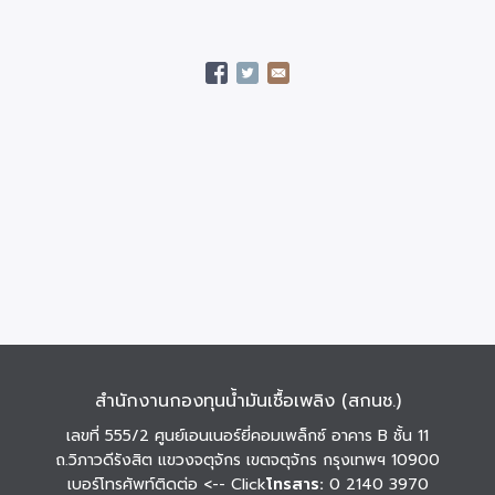
สำนักงานกองทุนน้ำมันเชื้อเพลิง (สกนช.)
เลขที่ 555/2 ศูนย์เอนเนอร์ยี่คอมเพล็กซ์ อาคาร B ชั้น 11
ถ.วิภาวดีรังสิต แขวงจตุจักร เขตจตุจักร กรุงเทพฯ 10900
เบอร์โทรศัพท์ติดต่อ
<-- Click
โทรสาร:
0 2140 3970