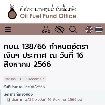
ข้าม
ไป
ยัง
เนื้อหา
หลัก
สำนักงาน
เมนู
กองทุน
เปลี่ยน
การ
น้ำมัน
กบน. 138/66 กำหนดอัตรา
แสดง
ผล
เชื้อ
เงินฯ ประกาศ ณ วันที่ 16
เพลิง
สิงหาคม 2566
หน้าแรก
ประกาศต่าง ๆ
วันที่ประกาศ
16/08/2566
เอกสารที่เกี่ยวข้อง
ประกาศ ฉ.138 ลงวันที่ 16 สิงหาคม 2566.pdf