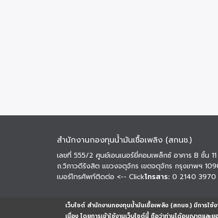
สำนักงานกองทุนน้ำมันเชื้อเพลิง (สกนช.)
เลขที่ 555/2 ศูนย์เอนเนอร์ยี่คอมเพล็กซ์ อาคาร B ชั้น 11
ถ.วิภาวดีรังสิต แขวงจตุจักร เขตจตุจักร กรุงเทพฯ 10
เบอร์โทรศัพท์ติดต่อ
<-- Click
โทรสาร:
0 2140 3970
เว็บไซต์ สำนักงานกองทุนน้ำมันเชื้อเพลิง (สกนช.) มีการใช้งา
เนื่อง โดยการเข้าใช้งานเว็บไซต์นี้ ถือว่าท่านได้อนุญาตและ