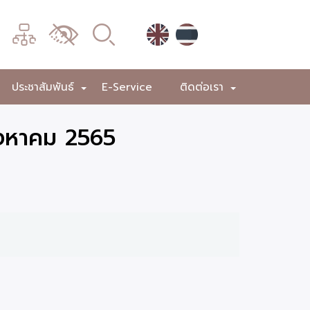
เมนู
เปลี่ยน
การ
แสดง
ประชาสัมพันธ์
E-Service
ติดต่อเรา
+
+
+
ผล
ิงหาคม 2565