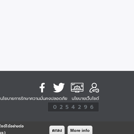
นโยบายการรักษาความมั่นคงปลอดภัย
นโยบายเว็บไซต์
254296
0
2
5
4
2
9
6
Analytic
ครั้ง
ไซต์ได้อย่างต่อ
ตกลง
More info
นช.)