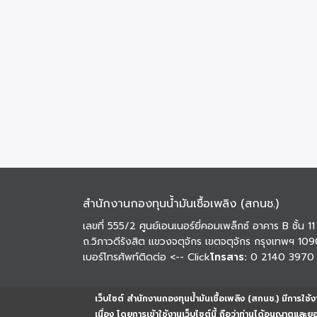
สำนักงานกองทุนน้ำมันเชื้อเพลิง (สกนช.)
เลขที่ 555/2 ศูนย์เอนเนอร์ยี่คอมเพล็กซ์ อาคาร B ชั้น 11
ถ.วิภาวดีรังสิต แขวงจตุจักร เขตจตุจักร กรุงเทพฯ 10
เบอร์โทรศัพท์ติดต่อ
<-- Click
โทรสาร:
0 2140 3970
เว็บไซต์ สำนักงานกองทุนน้ำมันเชื้อเพลิง (สกนช.) มีการใช้งา
เนื่อง โดยการเข้าใช้งานเว็บไซต์นี้ ถือว่าท่านได้อนุญาตและ