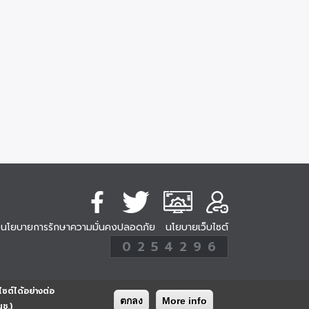
นโยบายการรักษาความมั่นคงปลอดภัย
นโยบายเว็บไซต์
254296
0
2
5
4
2
9
6
Analytic
ครั้ง
ไซต์ได้อย่างต่อ
ตกลง
More info
นช.)