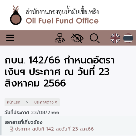
ข้าม
ไป
ยัง
เนื้อหา
หลัก
สำนักงาน
เมนู
กองทุน
เปลี่ยน
การ
น้ำมัน
กบน. 142/66 กำหนดอัตรา
แสดง
ผล
เชื้อ
เงินฯ ประกาศ ณ วันที่ 23
เพลิง
สิงหาคม 2566
หน้าแรก
ประกาศต่าง ๆ
วันที่ประกาศ
23/08/2566
เอกสารที่เกี่ยวข้อง
ประกาศ ฉบับที่ 142 ลงวันที่ 23 ส.ค.66