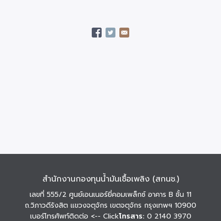
สำนักงานกองทุนน้ำมันเชื้อเพลิง (สกนช.)
เลขที่ 555/2 ศูนย์เอนเนอร์ยี่คอมเพล็กซ์ อาคาร B ชั้น 11
ถ.วิภาวดีรังสิต แขวงจตุจักร เขตจตุจักร กรุงเทพฯ 10900
เบอร์โทรศัพท์ติดต่อ
<-- Click
โทรสาร:
0 2140 3970