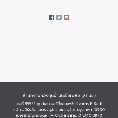
สำนักงานกองทุนน้ำมันเชื้อเพลิง (สกนช.)
เลขที่ 555/2 ศูนย์เอนเนอร์ยี่คอมเพล็กซ์ อาคาร B ชั้น 11
ถ.วิภาวดีรังสิต แขวงจตุจักร เขตจตุจักร กรุงเทพฯ 10900
เบอร์โทรศัพท์ติดต่อ
<-- Click
โทรสาร:
0 2140 3970