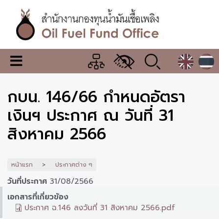
ข้าม
ไป
ยัง
เนื้อหา
หลัก
สำนักงาน
เมนู
กองทุน
เปลี่ยน
การ
น้ำมัน
กบน. 146/66 กำหนดอัตรา
แสดง
ผล
เชื้อ
เงินฯ ประกาศ ณ วันที่ 31
เพลิง
สิงหาคม 2566
หน้าแรก
ประกาศต่าง ๆ
วันที่ประกาศ
31/08/2566
เอกสารที่เกี่ยวข้อง
ประกาศ ฉ.146 ลงวันที่ 31 สิงหาคม 2566.pdf