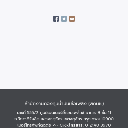
สำนักงานกองทุนน้ำมันเชื้อเพลิง (สกนช.)
เลขที่ 555/2 ศูนย์เอนเนอร์ยี่คอมเพล็กซ์ อาคาร B ชั้น 11
ถ.วิภาวดีรังสิต แขวงจตุจักร เขตจตุจักร กรุงเทพฯ 10900
เบอร์โทรศัพท์ติดต่อ
<-- Click
โทรสาร:
0 2140 3970