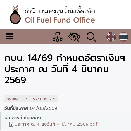
ข้าม
ไป
ยัง
เนื้อหา
หลัก
สำนักงาน
เมนู
กองทุน
เปลี่ยน
การ
น้ำมัน
กบน. 14/69 กำหนดอัตราเงินฯ
แสดง
ผล
เชื้อ
ประกาศ ณ วันที่ 4 มีนาคม
เพลิง
2569
หน้าแรก
ประกาศต่าง ๆ
วันที่ประกาศ
04/03/2569
เอกสารที่เกี่ยวข้อง
ประกาศ ฉ.14 ลงวันที่ 4 มีนาคม 2569.pdf