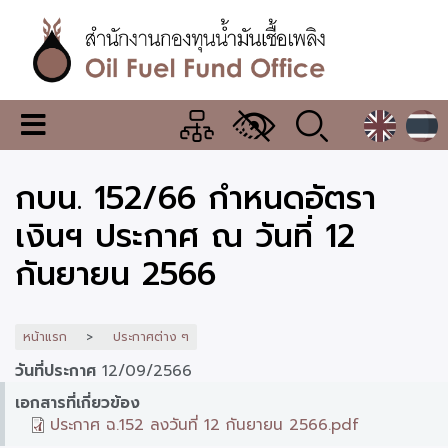
ข้าม
ไป
ยัง
เนื้อหา
หลัก
สำนักงาน
เมนู
กองทุน
เปลี่ยน
การ
น้ำมัน
กบน. 152/66 กำหนดอัตรา
แสดง
ผล
เชื้อ
เงินฯ ประกาศ ณ วันที่ 12
เพลิง
กันยายน 2566
หน้าแรก
ประกาศต่าง ๆ
วันที่ประกาศ
12/09/2566
เอกสารที่เกี่ยวข้อง
ประกาศ ฉ.152 ลงวันที่ 12 กันยายน 2566.pdf