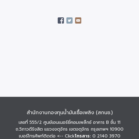
สำนักงานกองทุนน้ำมันเชื้อเพลิง (สกนช.)
เลขที่ 555/2 ศูนย์เอนเนอร์ยี่คอมเพล็กซ์ อาคาร B ชั้น 11
ถ.วิภาวดีรังสิต แขวงจตุจักร เขตจตุจักร กรุงเทพฯ 10900
เบอร์โทรศัพท์ติดต่อ
<-- Click
โทรสาร:
0 2140 3970