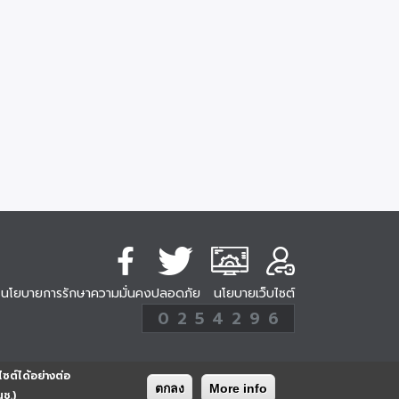
นโยบายการรักษาความมั่นคงปลอดภัย
นโยบายเว็บไซต์
254296
0
2
5
4
2
9
6
Analytic
ครั้ง
ไซต์ได้อย่างต่อ
ตกลง
More info
นช.)