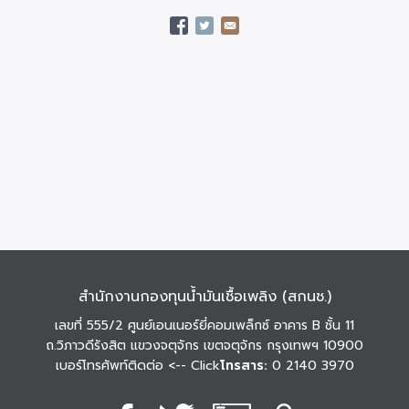
สำนักงานกองทุนน้ำมันเชื้อเพลิง (สกนช.)
เลขที่ 555/2 ศูนย์เอนเนอร์ยี่คอมเพล็กซ์ อาคาร B ชั้น 11
ถ.วิภาวดีรังสิต แขวงจตุจักร เขตจตุจักร กรุงเทพฯ 10900
เบอร์โทรศัพท์ติดต่อ
<-- Click
โทรสาร:
0 2140 3970