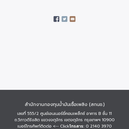
สำนักงานกองทุนน้ำมันเชื้อเพลิง (สกนช.)
เลขที่ 555/2 ศูนย์เอนเนอร์ยี่คอมเพล็กซ์ อาคาร B ชั้น 11
ถ.วิภาวดีรังสิต แขวงจตุจักร เขตจตุจักร กรุงเทพฯ 10900
เบอร์โทรศัพท์ติดต่อ
<-- Click
โทรสาร:
0 2140 3970