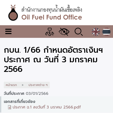
ข้าม
ไป
ยัง
เนื้อหา
หลัก
สำนักงาน
เมนู
กองทุน
เปลี่ยน
การ
น้ำมัน
กบน. 1/66 กำหนดอัตราเงินฯ
แสดง
ผล
เชื้อ
ประกาศ ณ วันที่ 3 มกราคม
เพลิง
2566
หน้าแรก
ประกาศต่าง ๆ
วันที่ประกาศ
03/01/2566
เอกสารที่เกี่ยวข้อง
ประกาศ ฉ.1 ลงวันที่ 3 มราคม 2566.pdf