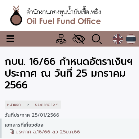
ข้าม
ไป
ยัง
เนื้อหา
หลัก
สำนักงาน
เมนู
กองทุน
เปลี่ยน
การ
น้ำมัน
กบน. 16/66 กำหนดอัตราเงินฯ
แสดง
ผล
เชื้อ
ประกาศ ณ วันที่ 25 มกราคม
เพลิง
2566
หน้าแรก
ประกาศต่าง ๆ
วันที่ประกาศ
25/01/2566
เอกสารที่เกี่ยวข้อง
ประกาศ ฉ.16/66 ลว 25ม.ค.66