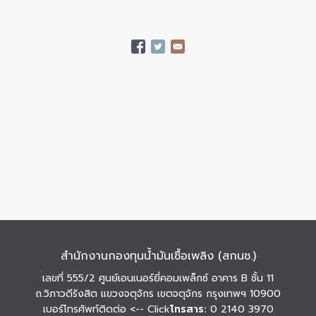
สำนักงานกองทุนน้ำมันเชื้อเพลิง (สกนช.)
เลขที่ 555/2 ศูนย์เอนเนอร์ยี่คอมเพล็กซ์ อาคาร B ชั้น 11
ถ.วิภาวดีรังสิต แขวงจตุจักร เขตจตุจักร กรุงเทพฯ 10900
เบอร์โทรศัพท์ติดต่อ
<-- Click
โทรสาร:
0 2140 3970