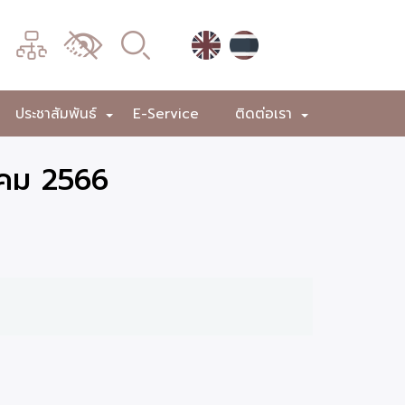
เมนู
เปลี่ยน
การ
แสดง
ประชาสัมพันธ์
E-Service
ติดต่อเรา
+
+
+
ผล
าคม 2566