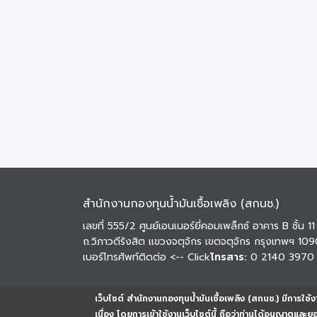
สำนักงานกองทุนน้ำมันเชื้อเพลิง (สกนช.)
เลขที่ 555/2 ศูนย์เอนเนอร์ยี่คอมเพล็กซ์ อาคาร B ชั้น 11
ถ.วิภาวดีรังสิต แขวงจตุจักร เขตจตุจักร กรุงเทพฯ 10
เบอร์โทรศัพท์ติดต่อ
<-- Click
โทรสาร:
0 2140 3970
เว็บไซต์ สำนักงานกองทุนน้ำมันเชื้อเพลิง (สกนช.) มีการใช้งา
เนื่อง โดยการเข้าใช้งานเว็บไซต์นี้ ถือว่าท่านได้อนุญาตและ