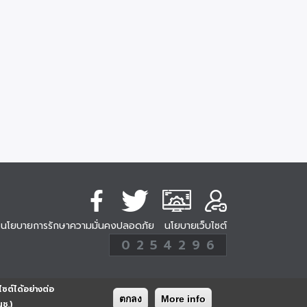
นโยบายการรักษาความมั่นคงปลอดภัย
นโยบายเว็บไซต์
254296
0
2
5
4
2
9
6
Analytic
ครั้ง
ไซต์ได้อย่างต่อ
ตกลง
More info
นช.)