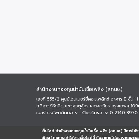
สำนักงานกองทุนน้ำมันเชื้อเพลิง (สกนช.)
เลขที่ 555/2 ศูนย์เอนเนอร์ยี่คอมเพล็กซ์ อาคาร B ชั้น 11
ถ.วิภาวดีรังสิต แขวงจตุจักร เขตจตุจักร กรุงเทพฯ 10
เบอร์โทรศัพท์ติดต่อ
<-- Click
โทรสาร:
0 2140 3970
เว็บไซต์ สำนักงานกองทุนน้ำมันเชื้อเพลิง (สกนช.) มีการใช้งา
เนื่อง โดยการเข้าใช้งานเว็บไซต์นี้ ถือว่าท่านได้อนุญาตและ