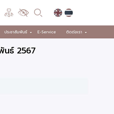
เมนู
เปลี่ยน
การ
แสดง
ประชาสัมพันธ์
E-Service
ติดต่อเรา
+
+
+
ผล
พันธ์ 2567