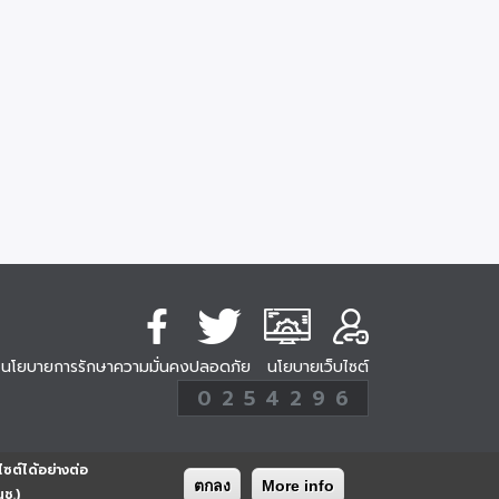
นโยบายการรักษาความมั่นคงปลอดภัย
นโยบายเว็บไซต์
254296
0
2
5
4
2
9
6
Analytic
ครั้ง
ไซต์ได้อย่างต่อ
ตกลง
More info
นช.)