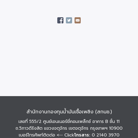
สำนักงานกองทุนน้ำมันเชื้อเพลิง (สกนช.)
เลขที่ 555/2 ศูนย์เอนเนอร์ยี่คอมเพล็กซ์ อาคาร B ชั้น 11
ถ.วิภาวดีรังสิต แขวงจตุจักร เขตจตุจักร กรุงเทพฯ 10900
เบอร์โทรศัพท์ติดต่อ
<-- Click
โทรสาร:
0 2140 3970