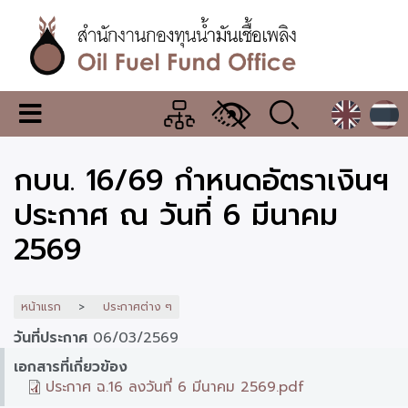
ข้าม
ไป
ยัง
เนื้อหา
หลัก
สำนักงาน
เมนู
กองทุน
เปลี่ยน
การ
น้ำมัน
กบน. 16/69 กำหนดอัตราเงินฯ
แสดง
ผล
เชื้อ
ประกาศ ณ วันที่ 6 มีนาคม
เพลิง
2569
หน้าแรก
ประกาศต่าง ๆ
วันที่ประกาศ
06/03/2569
เอกสารที่เกี่ยวข้อง
ประกาศ ฉ.16 ลงวันที่ 6 มีนาคม 2569.pdf