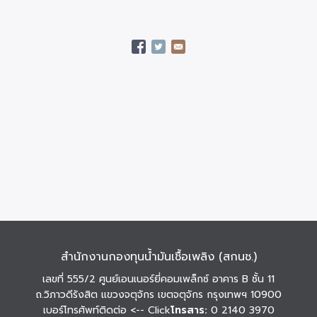
สำนักงานกองทุนน้ำมันเชื้อเพลิง (สกนช.)
เลขที่ 555/2 ศูนย์เอนเนอร์ยี่คอมเพล็กซ์ อาคาร B ชั้น 11
ถ.วิภาวดีรังสิต แขวงจตุจักร เขตจตุจักร กรุงเทพฯ 10900
เบอร์โทรศัพท์ติดต่อ
<-- Click
โทรสาร:
0 2140 3970