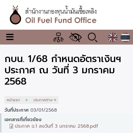
ข้าม
ไป
ยัง
เนื้อหา
หลัก
สำนักงาน
เมนู
กองทุน
เปลี่ยน
การ
น้ำมัน
กบน. 1/68 กำหนดอัตราเงินฯ
แสดง
ผล
เชื้อ
ประกาศ ณ วันที่ 3 มกราคม
เพลิง
2568
หน้าแรก
ประกาศต่าง ๆ
วันที่ประกาศ
03/01/2568
เอกสารที่เกี่ยวข้อง
ประกาศ ฉ.1 ลงวันที่ 3 มกราคม 2568.pdf